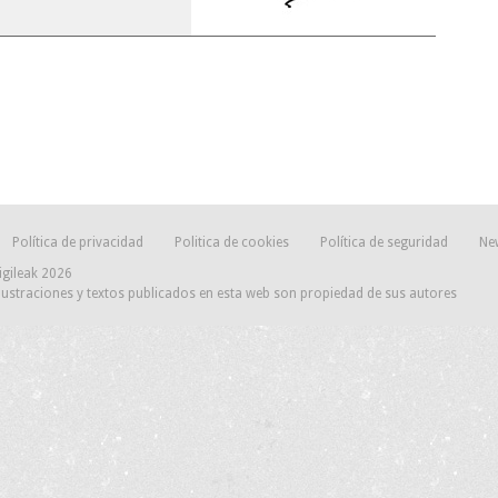
Política de privacidad
Politica de cookies
Política de seguridad
Ne
igileak 2026
lustraciones y textos publicados en esta web son propiedad de sus autores