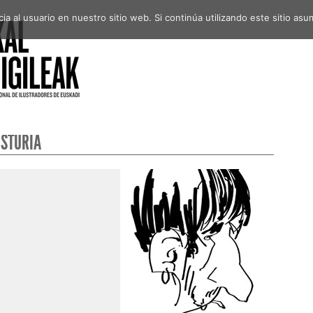
a al usuario en nuestro sitio web. Si continúa utilizando este sitio a
USTURIA