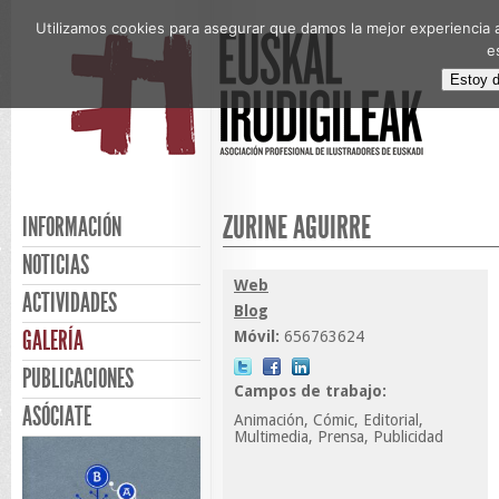
Utilizamos cookies para asegurar que damos la mejor experiencia a
e
Estoy 
ZURIÑE AGUIRRE
INFORMACIÓN
NOTICIAS
Web
ACTIVIDADES
Blog
GALERÍA
Móvil:
656763624
PUBLICACIONES
Campos de trabajo:
ASÓCIATE
Animación, Cómic, Editorial,
Multimedia, Prensa, Publicidad