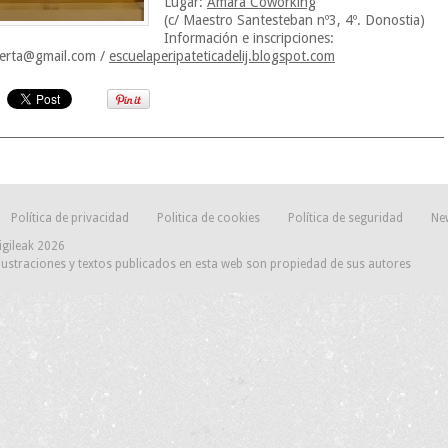
Lugar:
Amara Coworking
(c/ Maestro Santesteban nº3, 4º. Donostia)
Información e inscripciones:
erta@gmail.com
/
escuelaperipateticadelij.blogspot.com
Política de privacidad
Politica de cookies
Política de seguridad
Ne
igileak 2026
lustraciones y textos publicados en esta web son propiedad de sus autores