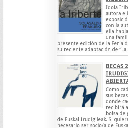
Idoia Iri
autora e 
exposició
con la au
ella habl
una famil
presente edición de la Feria d
su reciente adaptación de “La
BECAS 2
IRUDIG
ABIERTA
Como cada
sus becas
donde ca
recibirá 
bolsa de 
de Euskal Irudigileak. Si quie
necesario ser socio/a de Euska