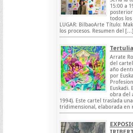
15:00 a 1
posterior
todos los
LUGAR: BilbaoArte Título: Mak
los procesos. Resumen del […
Tertuli
Arrate Ro
del carte
año dentr
por Euska
Profesion
Euskadi. 
obra del 
1994). Este cartel traslada u
tridimensional, elaborada en r
EXPOSI
IRIBER