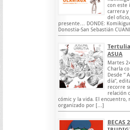
con este 
carrera 
del oficio
presente… DONDE: Komikigunea
Donostia-San Sebastián CUAND
Tertuli
ASUA
Martes 24
Charla co
Desde “ A
día”, edit
recorre s
relación c
cómic y la vida. El encuentro
organizado por […]
BECAS 2
IRUDIG