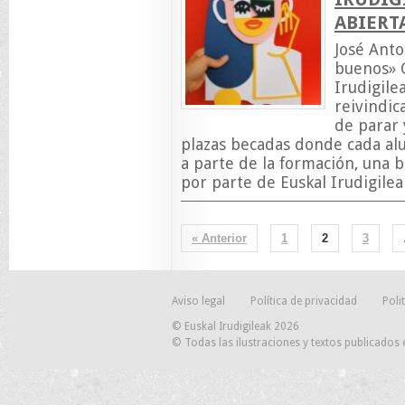
ABIERTA
José Ant
buenos» 
Irudigile
reivindic
de parar
plazas becadas donde cada al
a parte de la formación, una 
por parte de Euskal Irudigilea
« Anterior
1
2
3
Aviso legal
Política de privacidad
Poli
© Euskal Irudigileak 2026
© Todas las ilustraciones y textos publicados