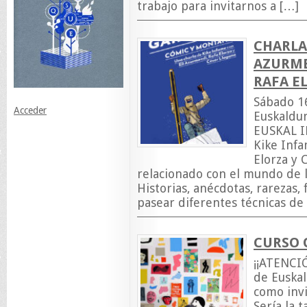
trabajo para invitarnos a […]
CHARLA
AZURME
RAFA E
Sábado 1
Acceder
Euskaldun
EUSKAL I
Kike Infa
Elorza y 
relacionado con el mundo de l
Historias, anécdotas, rarezas, 
pasear diferentes técnicas de 
CURSO 
¡¡ATENCIÓ
de Euskal
como invi
Sería la 