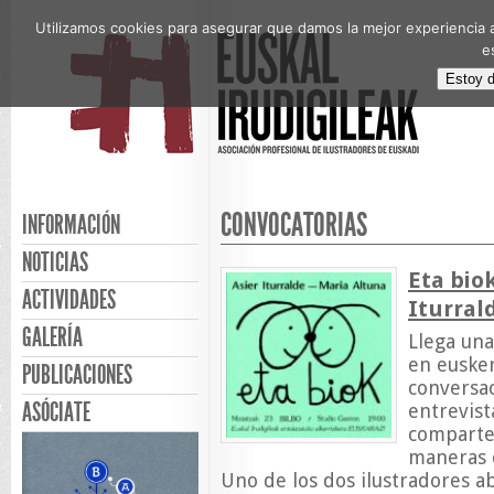
Utilizamos cookies para asegurar que damos la mejor experiencia a
e
Estoy 
CONVOCATORIAS
INFORMACIÓN
NOTICIAS
Eta bio
ACTIVIDADES
Iturral
GALERÍA
Llega una
en euske
PUBLICACIONES
conversac
ASÓCIATE
entrevist
comparten
maneras d
Uno de los dos ilustradores a