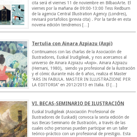
cita será el viernes 11 de noviembre en BilbaoArte. El
viernes por la mañana de 09:00-13:00 Tess Redburn
de la agencia Central Illustration Agency (Londres),
revisará portafolios (previa cita) . Por la tarde en esta
novena edición tendremos […]
Tertulia con Ainara Azpiazu (Axpi)
Continuamos con las charlas de la Asociación de
Ilustradores, Euskal Irudigileak, y nos acercamos al
universo de Ainara Azpiazu «Axpi». Ainara Azpiazu
(Hernani, 1980), siendo ya profesional de la ilustración
y el cómic durante más de 6 años, realiza el Master
“ARS IN FABULA. MASTER IN ILLUSTRAZIONE PER
LA EDITORIA” en 2012/2013 en Italia. El […]
VI. BECAS-SEMINARIO DE ILUSTRACIÓN
Euskal Irudigileak (Asociación Profesional de
Ilustradores de Euskadi) convoca la sexta edición de
sus Becas-Seminario de Ilustración, a través de las
cuales ocho personas pueden participar en un taller
teórico-práctico con un profesional de prestigio. Esta