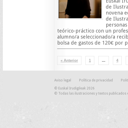
Euskal Ir
de Ilustr
novena e
de Ilustr
personas 
teórico-práctico con un profes
alumno/a seleccionado/a recib
bolsa de gastos de 120€ por pa
« Anterior
1
…
4
Aviso legal
Política de privacidad
Poli
© Euskal Irudigileak 2026
© Todas las ilustraciones y textos publicados