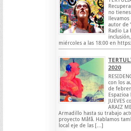
Recupera
no tienes
llevamos 
autor de 
Radio La 
inclusión,
miércoles a las 18:00 en https
TERTUL
2020
RESIDENC
con los a
de febre
Espazioa 
JUEVES c
ARAIZ ME
Armadillo hasta su trabajo act
proyecto Måfå. Hablamos tamb
local eje de las […]