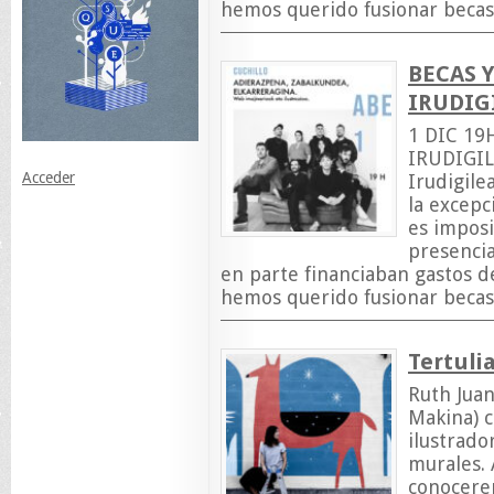
hemos querido fusionar becas
BECAS 
IRUDIG
1 DIC 19
IRUDIGIL
Acceder
Irudigile
la excepc
es imposi
presencia
en parte financiaban gastos d
hemos querido fusionar becas
Tertuli
Ruth Juan
Makina) 
ilustrado
murales. 
conocerem