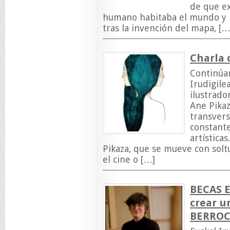
de que ex
humano habitaba el mundo y l
tras la invención del mapa, […
Charla 
Continúan
Irudigile
ilustrado
Ane Pikaz
transvers
constante
artística
Pikaza, que se mueve con solt
el cine o […]
BECAS E
crear u
BERROC