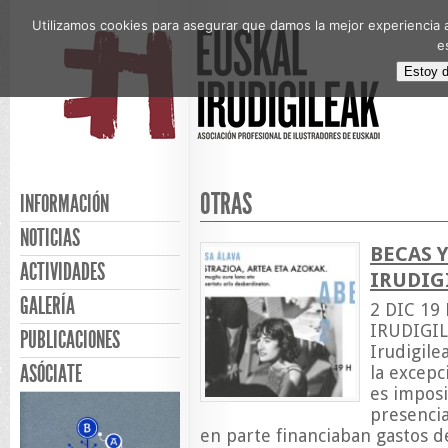
Utilizamos cookies para asegurar que damos la mejor experiencia a
e
Estoy 
OTRAS
INFORMACIÓN
NOTICIAS
BECAS 
ACTIVIDADES
IRUDIG
GALERÍA
2 DIC 19
IRUDIGIL
PUBLICACIONES
Irudigile
ASÓCIATE
la excepc
es imposi
presencia
en parte financiaban gastos d