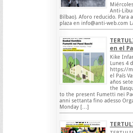
Miércoles
Anti-Libu
Bilbao). Aforo reducido. Para a
plaza en
info@anti-web.com
La
TERTUL
en el Pa
Kike Infa
Lunes 4 d
https://m
el País V
años set
the Basqu
to the present Fumetti nei Pa
anni settanta fino adesso Orga
Monday […]
TERTUL
TERTULI