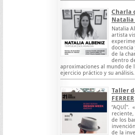
Charla 
Natalia
Natalia A
artista v
experimen
docencia 
de la cha
dentro de
aproximaciones al mundo de la
ejercicio práctico y su análisi
Taller 
FERRER
“AQUÍ”. «
reciente,
de los ba
invenció
de la inv