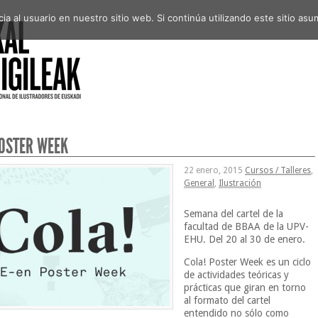
a al usuario en nuestro sitio web. Si continúa utilizando este sitio a
POSTER WEEK
22 enero, 2015
Cursos / Talleres
,
General
,
Ilustración
Semana del cartel de la
facultad de BBAA de la UPV-
EHU. Del 20 al 30 de enero.
Cola! Poster Week es un ciclo
de actividades teóricas y
prácticas que giran en torno
al formato del cartel
entendido no sólo como