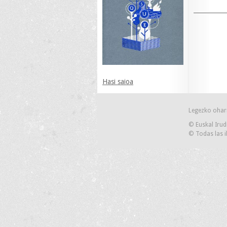
Hasi saioa
Legezko ohar
© Euskal Irud
© Todas las i