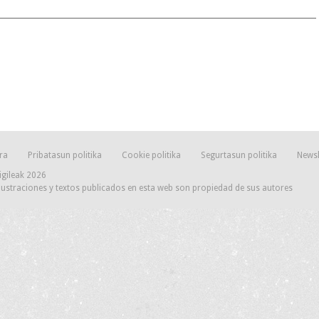
ra
Pribatasun politika
Cookie politika
Segurtasun politika
Newsl
igileak 2026
lustraciones y textos publicados en esta web son propiedad de sus autores