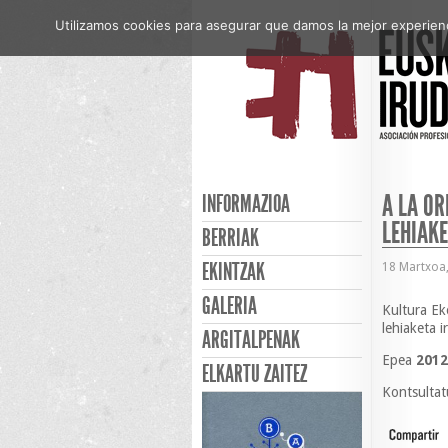
Utilizamos cookies para asegurar que damos la mejor experienci
A LA OR
INFORMAZIOA
LEHIAK
BERRIAK
EKINTZAK
18 Martxoa
GALERIA
Kultura Eko
lehiaketa 
ARGITALPENAK
Epea
2012
ELKARTU ZAITEZ
Kontsultat