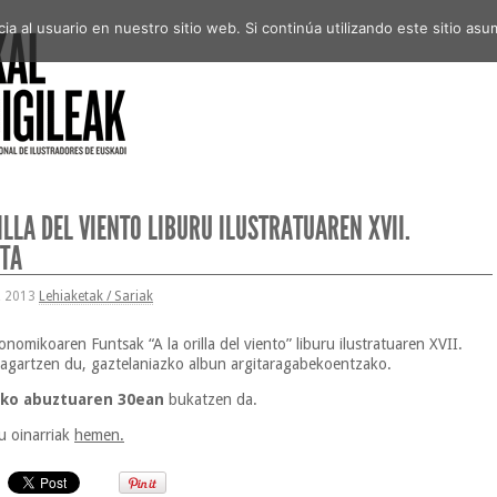
a al usuario en nuestro sitio web. Si continúa utilizando este sitio a
ILLA DEL VIENTO LIBURU ILUSTRATUAREN XVII.
ETA
, 2013
Lehiaketak / Sariak
nomikoaren Funtsak “A la orilla del viento” liburu ilustratuaren XVII.
iragartzen du, gaztelaniazko albun argitaragabekoentzako.
ko abuztuaren 30ean
bukatzen da.
u oinarriak
hemen.