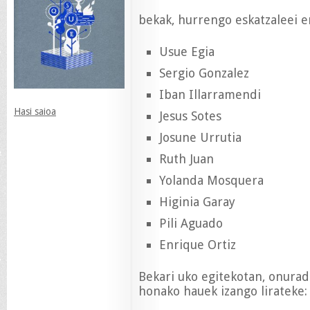
bekak, hurrengo eskatzaleei em
Usue Egia
Sergio Gonzalez
Iban Illarramendi
Hasi saioa
Jesus Sotes
Josune Urrutia
Ruth Juan
Yolanda Mosquera
Higinia Garay
Pili Aguado
Enrique Ortiz
Bekari uko egitekotan, onurad
honako hauek izango lirateke: