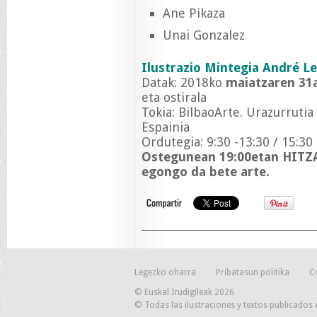
Ane Pikaza
Unai Gonzalez
Ilustrazio Mintegia André Le
Datak: 2018ko
maiatzaren 31a
eta ostirala
Tokia: BilbaoArte. Urazurrutia 
Espainia
Ordutegia: 9:30 -13:30 / 15:30 
Ostegunean 19:00etan HITZA
egongo da bete arte.
Legezko oharra
Pribatasun politika
C
© Euskal Irudigileak 2026
© Todas las ilustraciones y textos publicados