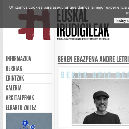
Utilizamos cookies para asegurar que damos la mejor experiencia a
e
Estoy 
BEKEN EBAZPENA ANDRÉ LETR
INFORMAZIOA
BERRIAK
EKINTZAK
GALERIA
ARGITALPENAK
ELKARTU ZAITEZ