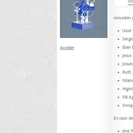
conceden a 
Usue 
Sergi
Iban 
Acceder
Jesus
Josun
Ruth 
Yolan
Higin
Pili 
Enriq
En caso de 
Ane P