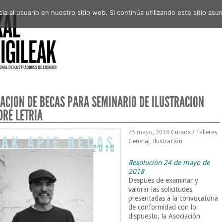
a al usuario en nuestro sitio web. Si continúa utilizando este sitio a
ACIÓN DE BECAS PARA SEMINARIO DE ILUSTRACIÓN
DRÉ LETRIA
25 mayo, 2018
Cursos / Talleres
,
General
,
Ilustración
Resolución 24 de mayo de
2018
Después de examinar y
valorar las solicitudes
presentadas a la convocatoria
de conformidad con lo
dispuesto, la Asociación