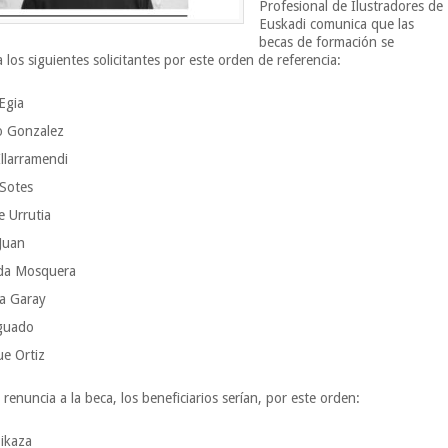
Profesional de Ilustradores de
Euskadi comunica que las
becas de formación se
los siguientes solicitantes por este orden de referencia:
Egia
o Gonzalez
Illarramendi
 Sotes
e Urrutia
Juan
da Mosquera
ia Garay
Aguado
ue Ortiz
renuncia a la beca, los beneficiarios serían, por este orden:
ikaza