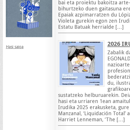
bai eta proiektu bakoitza arte-
bihurtzeko duen gaitasuna ere
Epaiak azpimarratzen du Lópiz
Violeta gurekin egon zen Irud
Estatu Batuak herrialde […]
2026 I
Hasi saioa
Zabalik 
EGONALDI
nazioarte
profesion
bederatzi
du, ilust
grafikoa
sustatzeko helburuarekin. De
hasi eta urriaren 1ean amaitu
Irudika 2025 erakusketa, gure 
Manzanal, ‘Liquidación Total’ 
Harriet Lenneman, ‘The […]