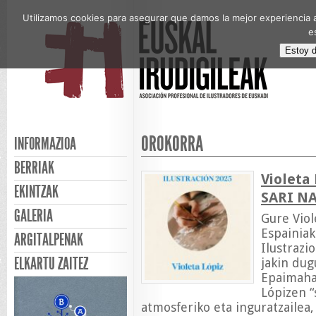
Utilizamos cookies para asegurar que damos la mejor experiencia a
e
Estoy 
OROKORRA
INFORMAZIOA
BERRIAK
Violeta
EKINTZAK
SARI N
GALERIA
Gure Viol
Espainiak
ARGITALPENAK
Ilustrazi
ELKARTU ZAITEZ
jakin dug
Epaimahai
Lópizen “
atmosferiko eta inguratzailea,