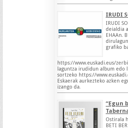
IRUDI 
IRUDI SO
deialdia 
EHAAn. Bi
dirulagun
grafiko b
https://www.euskadi.eus/zerb
laguntza irudidun album edo l
sortzeko https://www.euskadi
Eskaerak aurkezteko azken eg
izango da.
“Egun b
Taberna
Ostirala 
BETI BER