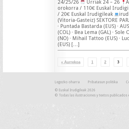
24/25/26
Urriak 24 – 26
A
orokorra / 110€ Euskal Irudig
/ 20€ Euskal Irudigileak
irud
(Vitoria-Gasteiz) SEKTORE P
· Puntada Bastarda (EUS) · AU
(COL) · Bea Lema (GAL) · Sole
(NO) · Mihail Tattoo (EUS) · L
(EUS) […]
« Aurrekoa
1
2
3
Legezko oharra
Pribatasun politika
C
© Euskal Irudigileak 2026
© Todas las ilustraciones y textos publicados