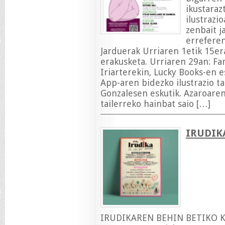
ikustara
ilustrazi
zenbait j
erreferen
Jarduerak Urriaren 1etik 15er
erakusketa. Urriaren 29an: Fan 
Iriarterekin, Lucky Books-en e
App-aren bidezko ilustrazio tai
Gonzalesen eskutik. Azaroaren 
tailerreko hainbat saio […]
IRUDIK
IRUDIKAREN BEHIN BETIKO KA