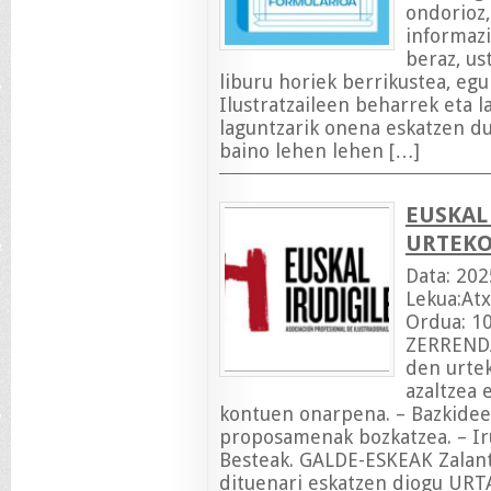
ondorioz,
informazi
beraz, us
liburu horiek berrikustea, egu
Ilustratzaileen beharrek eta 
laguntzarik onena eskatzen d
baino lehen lehen […]
EUSKAL
URTEKO
Data: 20
Lekua:Atx
Ordua: 
ZERRENDA
den urtek
azaltzea 
kontuen onarpena. – Bazkidee
proposamenak bozkatzea. – Iru
Besteak. GALDE-ESKEAK Zalantz
dituenari eskatzen diogu UR