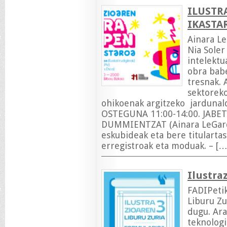
ILUSTR
IKASTA
Ainara Le
Nia Soler 
intelektu
obra babe
tresnak. 
sektoreko
ohikoenak argitzeko jardunald
OSTEGUNA 11:00-14:00. JABE
DUMMIENTZAT (Ainara LeGardo
eskubideak eta bere titularta
erregistroak eta moduak. – […
Ilustra
FADIPetik
Liburu Zu
dugu. Ara
teknologi