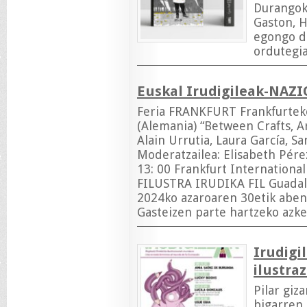
Durangok
Gaston, 
egongo d
ordutegia
Euskal Irudigileak-NAZ
Feria FRANKFURT Frankfurteko
(Alemania) “Between Crafts, Ar
Alain Urrutia, Laura García, S
Moderatzailea: Elisabeth Pére
13: 00 Frankfurt Internation
FILUSTRA IRUDIKA FIL Guadala
2024ko azaroaren 30etik abe
Gasteizen parte hartzeko azk
Irudigi
ilustra
Pilar giz
bigarren 