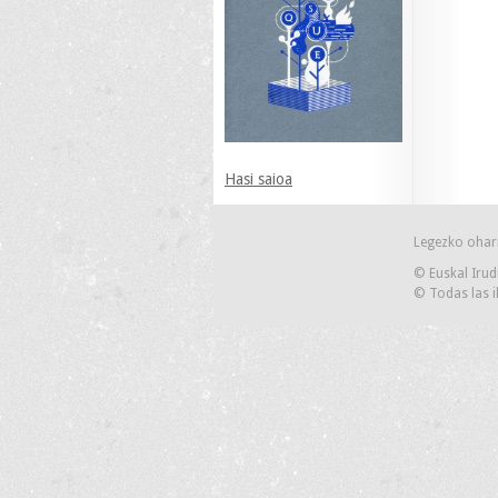
Hasi saioa
Legezko ohar
© Euskal Irud
© Todas las i