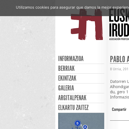
Utilizamos cookies para asegurar que damos la mejor experienci
PABLO 
INFORMAZIOA
BERRIAK
8 Urria, 20
EKINTZAK
Datorren U
GALERIA
Alhondiga
du, gero 1
ARGITALPENAK
Informazio
ELKARTU ZAITEZ