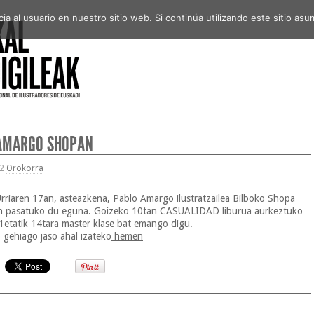
a al usuario en nuestro sitio web. Si continúa utilizando este sitio a
AMARGO SHÓPAN
12
Orokorra
rriaren 17an, asteazkena, Pablo Amargo ilustratzailea Bilboko Shopa
n pasatuko du eguna. Goizeko 10tan CASUALIDAD liburua aurkeztuko
1etatik 14tara master klase bat emango digu.
 gehiago jaso ahal izateko
hemen