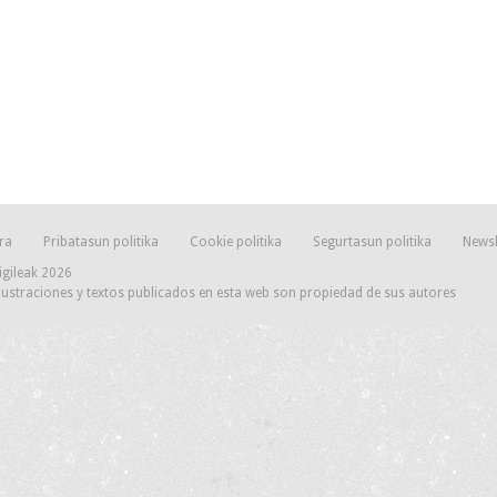
ra
Pribatasun politika
Cookie politika
Segurtasun politika
Newsl
igileak 2026
lustraciones y textos publicados en esta web son propiedad de sus autores