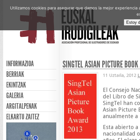
Utilizamos cookies para asegurar que damos la mejor experiencia a
e
Estoy 
SINGTEL ASIAN PICTURE BOOK
INFORMAZIOA
BERRIAK
11 Uztaila, 2012
L
EKINTZAK
El Consejo Na
GALERIA
del Libro de 
SingTel han c
ARGITALPENAK
Asian Picture 
ELKARTU ZAITEZ
anualmente a p
Esta abierto a
nacionalidad 