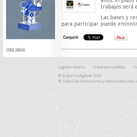
años. El plazo
trabajos será 
Las bases y r
para participar puede encont
Hasi saioa
Legezko oharra
Pribatasun politika
C
© Euskal Irudigileak 2026
© Todas las ilustraciones y textos publicados