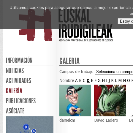
Utilizamos cookies para asegurar que damos la mejor experiencia a
e
Estoy 
GALERÍA
INFORMACIÓN
NOTICIAS
Campos de trabajo
ACTIVIDADES
Nombre
A
B
C
D
E
F
G
H
I
J
K
L
M
N
O
GALERÍA
PUBLICACIONES
ASÓCIATE
danielcm
David Ladero
Da