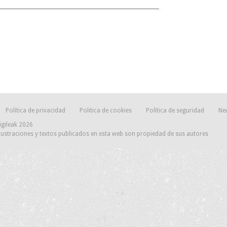
Política de privacidad
Politica de cookies
Política de seguridad
Ne
igileak 2026
lustraciones y textos publicados en esta web son propiedad de sus autores