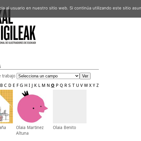
a al usuario en nuestro sitio web. Si continúa utilizando este sitio a
A
 trabajo
B
C
D
E
F
G
H
I
J
K
L
M
N
O
P
Q
R
S
T
U
V
W
X
Y
Z
aña
Olaia Martinez
Olaia Benito
Altuna