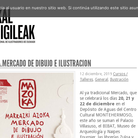
a al usuario en nuestro sitio web. Si continúa utilizando este sitio a
.MERCADO DE DIBUJO E ILUSTRACIÓN
12 diciembre, 2019
Cursos /
Talleres
,
General
,
Ilustración
Al ya tradicional Mercado, que
se celebrará los días
20, 21 y
22 de diciembre
en el
Depósito de Aguas del Centro
Cultural MONTEHERMOSO,
este año se suman el Palacio
Villasuso, el BIBAT, Museo de
Arqueología y Naipes
Fournier, las librerías Zuloa y