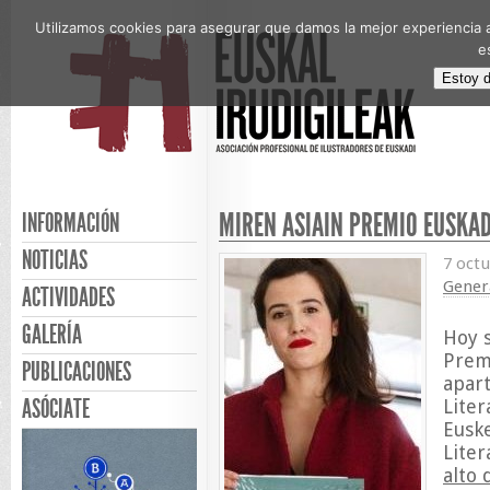
Utilizamos cookies para asegurar que damos la mejor experiencia a
e
Estoy 
MIREN ASIAIN PREMIO EUSKAD
INFORMACIÓN
NOTICIAS
7 oct
Gener
ACTIVIDADES
GALERÍA
Hoy s
Premi
PUBLICACIONES
apart
ASÓCIATE
Liter
Euske
Liter
alto 