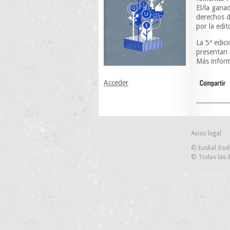
El/la ganad
derechos d
por la edit
La 5ª edici
presentan 
Más inform
Acceder
Aviso legal
© Euskal Irud
© Todas las i