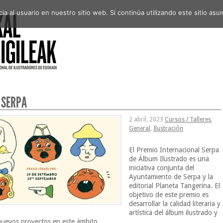
a al usuario en nuestro sitio web. Si continúa utilizando este sitio a
 SERPA
2 abril, 2023
Cursos / Talleres
,
General
,
Ilustración
El Premio Internacional Serpa
de Álbum Ilustrado es una
iniciativa conjunta del
Ayuntamiento de Serpa y la
editorial Planeta Tangerina. El
objetivo de este premio es
desarrollar la calidad literaria y
artística del álbum ilustrado y
uevos proyectos en este ámbito.